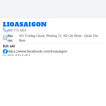
LIOASAIGON
093 773 5453
Địa
101 Trường Chinh, Phường 12, Hồ Chí Minh - Quận Tân
chỉ
:
Bình
Kết nối
https://www.facebook.com/lioasaigon
093 773 5453
tanluan2003@gmail.com
Giới thiệu